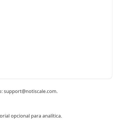
o:
support@notiscale.com
.
rial opcional para analítica.