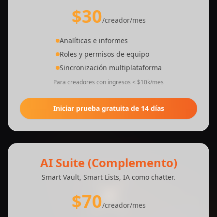
$30
/creador/mes
Analíticas e informes
Roles y permisos de equipo
Sincronización multiplataforma
Para creadores con ingresos < $10k/mes
Iniciar prueba gratuita de 14 días
AI Suite (Complemento)
Smart Vault, Smart Lists, IA como chatter.
$70
/creador/mes